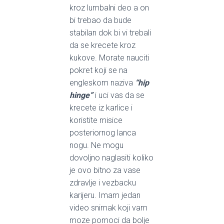
kroz lumbalni deo a on
bi trebao da bude
stabilan dok bi vi trebali
da se krecete kroz
kukove. Morate nauciti
pokret koji se na
engleskom naziva
“hip
hinge”
i uci vas da se
krecete iz karlice i
koristite misice
posteriornog lanca
nogu. Ne mogu
dovoljno naglasiti koliko
je ovo bitno za vase
zdravlje i vezbacku
karijeru. Imam jedan
video snimak koji vam
moze pomoci da bolje