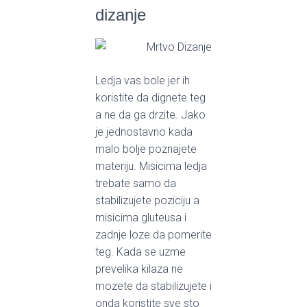
dizanje
Ledja vas bole jer ih
koristite da dignete teg
a ne da ga drzite. Jako
je jednostavno kada
malo bolje poznajete
materiju. Misicima ledja
trebate samo da
stabilizujete poziciju a
misicima gluteusa i
zadnje loze da pomerite
teg. Kada se uzme
prevelika kilaza ne
mozete da stabilizujete i
onda koristite sve sto