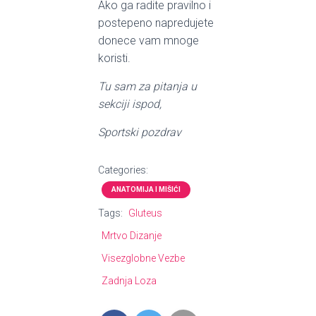
Ako ga radite pravilno i
postepeno napredujete
donece vam mnoge
koristi.
Tu sam za pitanja u
sekciji ispod,
Sportski pozdrav
Categories:
ANATOMIJA I MIŠIĆI
Tags:
Gluteus
Mrtvo Dizanje
Visezglobne Vezbe
Zadnja Loza