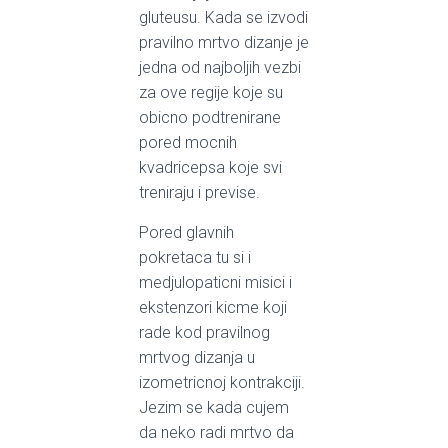
gluteusu. Kada se izvodi
pravilno mrtvo dizanje je
jedna od najboljih vezbi
za ove regije koje su
obicno podtrenirane
pored mocnih
kvadricepsa koje svi
treniraju i previse.
Pored glavnih
pokretaca tu si i
medjulopaticni misici i
ekstenzori kicme koji
rade kod pravilnog
mrtvog dizanja u
izometricnoj kontrakciji.
Jezim se kada cujem
da neko radi mrtvo da