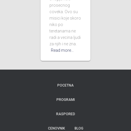
prosecnog
coveka. Ovo su
misici koje skoro
niko po
teretanama ne
radi a vecina ljudi
za njih i ne zna.
Read more…
POCETNA
PROGRAMI
RASPORED
CENOVNIK
BLOG