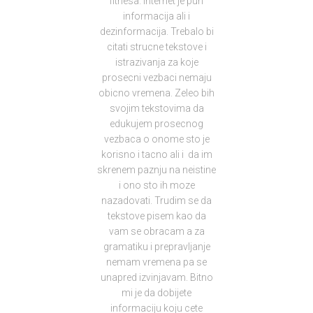
fitnesa. Internet je pun
informacija ali i
dezinformacija. Trebalo bi
citati strucne tekstove i
istrazivanja za koje
prosecni vezbaci nemaju
obicno vremena. Zeleo bih
svojim tekstovima da
edukujem prosecnog
vezbaca o onome sto je
korisno i tacno ali i da im
skrenem paznju na neistine
i ono sto ih moze
nazadovati. Trudim se da
tekstove pisem kao da
vam se obracam a za
gramatiku i prepravljanje
nemam vremena pa se
unapred izvinjavam. Bitno
mi je da dobijete
informaciju koju cete