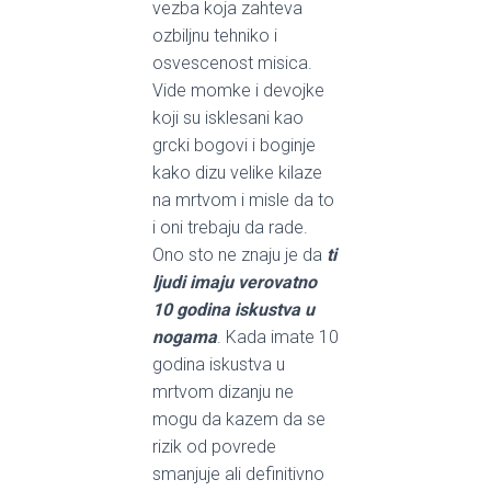
vezba koja zahteva
ozbiljnu tehniko i
osvescenost misica.
Vide momke i devojke
koji su isklesani kao
grcki bogovi i boginje
kako dizu velike kilaze
na mrtvom i misle da to
i oni trebaju da rade.
Ono sto ne znaju je da
ti
ljudi imaju verovatno
10 godina iskustva u
nogama
. Kada imate 10
godina iskustva u
mrtvom dizanju ne
mogu da kazem da se
rizik od povrede
smanjuje ali definitivno