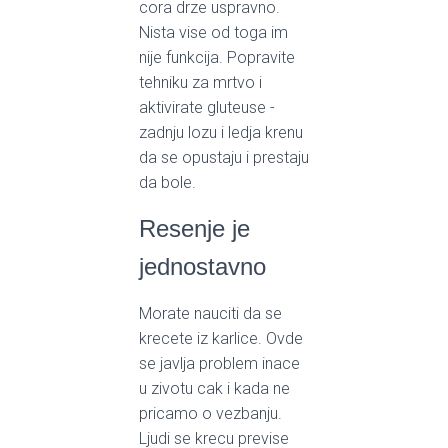
cora drze uspravno.
Nista vise od toga im
nije funkcija. Popravite
tehniku za mrtvo i
aktivirate gluteuse -
zadnju lozu i ledja krenu
da se opustaju i prestaju
da bole.
Resenje je
jednostavno
Morate nauciti da se
krecete iz karlice. Ovde
se javlja problem inace
u zivotu cak i kada ne
pricamo o vezbanju.
Ljudi se krecu previse