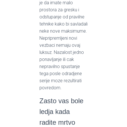
je da imate malo
prostora za gresku i
odstupanje od pravilne
tehnike kako bi savladali
neke nove maksimume.
Nepripremljeni novi
vezbaci nemaju ovaj
luksuz. Nazalost jedno
ponavljanje ili cak
nepravilno spustanje
tega posle odradjene
serije moze rezultirati
povredom.
Zasto vas bole
ledja kada
radite mrtvo