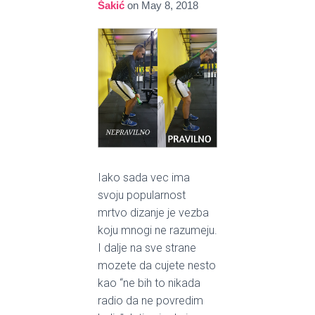
Šakić
on
May 8, 2018
Iako sada vec ima
svoju popularnost
mrtvo dizanje je vezba
koju mnogi ne razumeju.
I dalje na sve strane
mozete da cujete nesto
kao “ne bih to nikada
radio da ne povredim