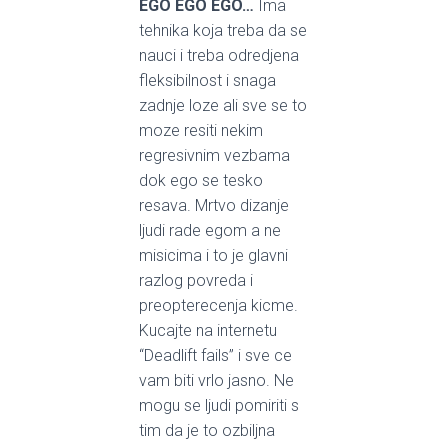
EGO EGO EGO…
Ima
tehnika koja treba da se
nauci i treba odredjena
fleksibilnost i snaga
zadnje loze ali sve se to
moze resiti nekim
regresivnim vezbama
dok ego se tesko
resava. Mrtvo dizanje
ljudi rade egom a ne
misicima i to je glavni
razlog povreda i
preopterecenja kicme.
Kucajte na internetu
“Deadlift fails” i sve ce
vam biti vrlo jasno. Ne
mogu se ljudi pomiriti s
tim da je to ozbiljna