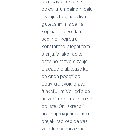
boli. Jako cesto se
bolovi u lumbalnom delu
javljaju zbog neaktivnih
gluteusnih misica na
kojima po ceo dan
sedimo i koji su u
konstantno istegnutom
stanju. Vi ako radite
pravilno mrtvo dizanje
ojacacete gluteuse koji
ce onda poceti da
obavljaju svoju pravu
funkciju i misici ledja ce
najzad moci malo da se
opuste. Oni iskreno i
nisu napravljeni za neki
prejaki rad vec da vas
zajedno sa misicima