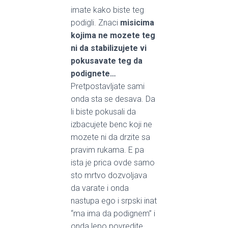
imate kako biste teg
podigli. Znaci
misicima
kojima ne mozete teg
ni da stabilizujete vi
pokusavate teg da
podignete…
Pretpostavljate sami
onda sta se desava. Da
li biste pokusali da
izbacujete benc koji ne
mozete ni da drzite sa
pravim rukama. E pa
ista je prica ovde samo
sto mrtvo dozvoljava
da varate i onda
nastupa ego i srpski inat
“ma ima da podignem” i
onda lepo povredite