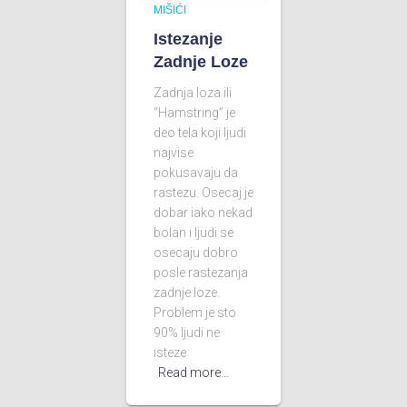
MIŠIĆI
Istezanje
Zadnje Loze
Zadnja loza ili
“Hamstring” je
deo tela koji ljudi
najvise
pokusavaju da
rastezu. Osecaj je
dobar iako nekad
bolan i ljudi se
osecaju dobro
posle rastezanja
zadnje loze.
Problem je sto
90% ljudi ne
isteze
Read more…