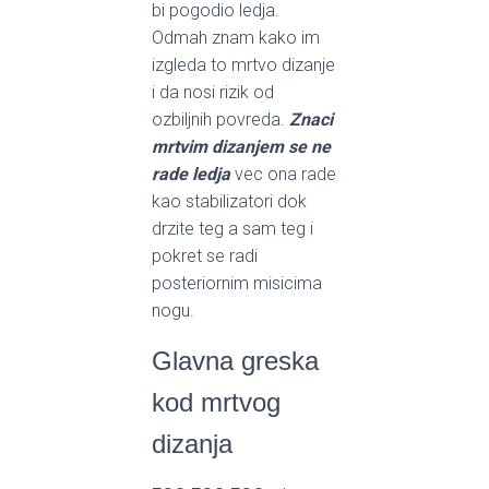
bi pogodio ledja.
Odmah znam kako im
izgleda to mrtvo dizanje
i da nosi rizik od
ozbiljnih povreda.
Znaci
mrtvim dizanjem se ne
rade ledja
vec ona rade
kao stabilizatori dok
drzite teg a sam teg i
pokret se radi
posteriornim misicima
nogu.
Glavna greska
kod mrtvog
dizanja