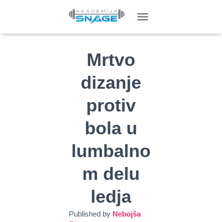
T
O
G
G
Mrtvo
L
E
dizanje
N
A
protiv
V
I
G
bola u
A
T
lumbalno
I
O
N
m delu
ledja
Published by
Nebojša