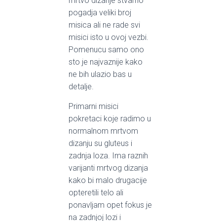
mrtvo dizanje stvarno
pogadja veliki broj
misica ali ne rade svi
misici isto u ovoj vezbi.
Pomenucu samo ono
sto je najvaznije kako
ne bih ulazio bas u
detalje.
Primarni misici
pokretaci koje radimo u
normalnom mrtvom
dizanju su gluteus i
zadnja loza. Ima raznih
varijanti mrtvog dizanja
kako bi malo drugacije
opteretili telo ali
ponavljam opet fokus je
na zadnjoj lozi i