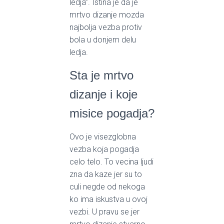
ledja”. Istina je da je
mrtvo dizanje mozda
najbolja vezba protiv
bola u donjem delu
ledja.
Sta je mrtvo
dizanje i koje
misice pogadja?
Ovo je visezglobna
vezba koja pogadja
celo telo. To vecina ljudi
zna da kaze jer su to
culi negde od nekoga
ko ima iskustva u ovoj
vezbi. U pravu se jer