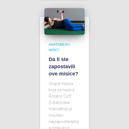
ANATOMIJA I
MIŠIĆI
Da li ste
zapostavili
ove misice?
Grupa misica
koja se naziva
Rotator Cuff
(rotatorska
manzetna) je
mozda i
najzapostavljenij
a regija kod