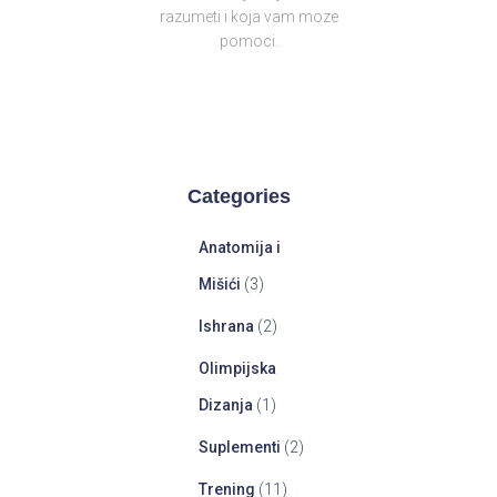
razumeti i koja vam moze
pomoci.
Categories
Anatomija i
Mišići
(3)
Ishrana
(2)
Olimpijska
Dizanja
(1)
Suplementi
(2)
Trening
(11)