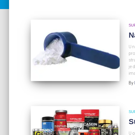
SU
N
U n
pro
str
je 
ima
By
SU
S
U o