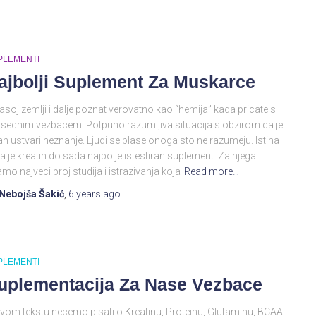
PLEMENTI
ajbolji Suplement Za Muskarce
asoj zemlji i dalje poznat verovatno kao “hemija” kada pricate s
secnim vezbacem. Potpuno razumljiva situacija s obzirom da je
ah ustvari neznanje. Ljudi se plase onoga sto ne razumeju. Istina
da je kreatin do sada najbolje istestiran suplement. Za njega
mo najveci broj studija i istrazivanja koja
Read more…
Nebojša Šakić
,
6 years
ago
PLEMENTI
uplementacija Za Nase Vezbace
vom tekstu necemo pisati o Kreatinu, Proteinu, Glutaminu, BCAA,