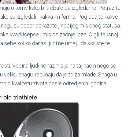
imaju o tome kako bi trebalo da izgledamo. Potrazite
kako su izgledali i kakva im forma. Pogledajte kakve
i nogu su dobar pokazatelj necijeg misicnog statusa.
anke kvadricepse i misice zadnje loze. O gluteusnoj
za sebe koliko danas ljudi ne umeju da koriste te
osti. Vecina ljudi ne razmislja na taj nacin nego se
u veliku snagu, racunaju da je to za mlade. Snaga u
o o kvalitetu zivota posle odredjenihi godina.