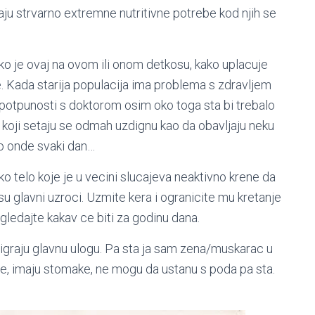
ju strvarno extremne nutritivne potrebe kod njih se
o je ovaj na ovom ili onom detkosu, kako uplacuje
e. Kada starija populacija ima problema s zdravljem
 potpunosti s doktorom osim oko toga sta bi trebalo
di koji setaju se odmah uzdignu kao da obavljaju neku
do onde svaki dan…
 telo koje je u vecini slucajeva neaktivno krene da
 su glavni uzroci. Uzmite kera i ogranicite mu kretanje
ogledajte kakav ce biti za godinu dana.
graju glavnu ulogu. Pa sta ja sam zena/muskarac u
kove, imaju stomake, ne mogu da ustanu s poda pa sta.