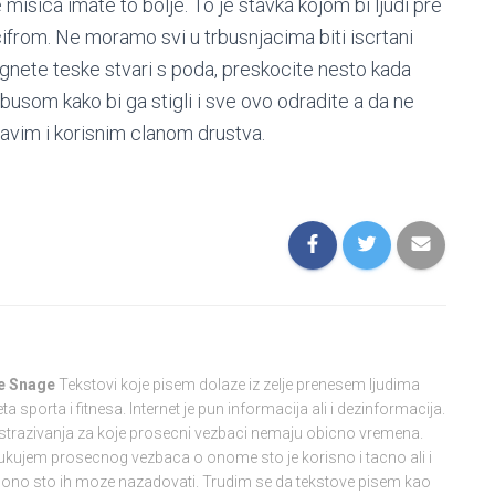
isica imate to bolje. To je stavka kojom bi ljudi pre
from. Ne moramo svi u trbusnjacima biti iscrtani
ignete teske stvari s poda, preskocite nesto kada
 busom kako bi ga stigli i sve ovo odradite a da ne
ravim i korisnim clanom drustva.
e Snage
Tekstovi koje pisem dolaze iz zelje prenesem ljudima
 sporta i fitnesa. Internet je pun informacija ali i dezinformacija.
 i istrazivanja za koje prosecni vezbaci nemaju obicno vremena.
ukujem prosecnog vezbaca o onome sto je korisno i tacno ali i
i ono sto ih moze nazadovati. Trudim se da tekstove pisem kao