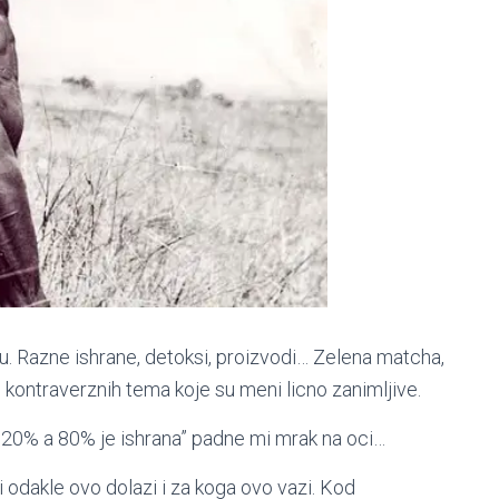
du. Razne ishrane, detoksi, proizvodi… Zelena matcha,
i kontraverznih tema koje su meni licno zanimljive.
 20% a 80% je ishrana” padne mi mrak na oci…
ti odakle ovo dolazi i za koga ovo vazi. Kod