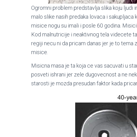
Ogromni problem predstavlja slika koju ljudi 
malo slike nasih predaka lovaca i sakupljaca 
misice nogu su imali i posle 60 godina. Misic
Kod malnutricije i neaktivnog tela videcete t
regiji necu ni da pricam danas jer je to tema 
misice.
Misicna masa je ta koja ce vas sacuvati u star
posveti ishrani jer zele dugovecnost a ne nek
starosti je mozda presudan faktor kada pricam