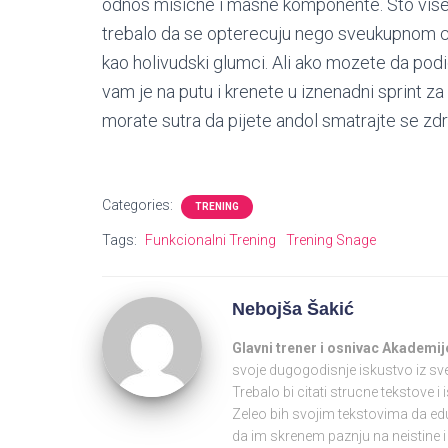
odnos misicne i masne komponente. Sto vise m
trebalo da se opterecuju nego sveukupnom ci
kao holivudski glumci. Ali ako mozete da pod
vam je na putu i krenete u iznenadni sprint za
morate sutra da pijete andol smatrajte se zd
Categories:
TRENING
Tags:
Funkcionalni Trening
Trening Snage
Nebojša Šakić
Glavni
trener
i osnivac Akademij
svoje dugogodisnje iskustvo iz sveta
Trebalo bi citati strucne tekstove
Zeleo bih svojim tekstovima da ed
da im skrenem paznju na neistine 