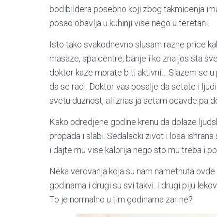
bodibildera posebno koji zbog takmicenja ima
posao obavlja u kuhinji vise nego u teretani.
Isto tako svakodnevno slusam razne price kak
masaze, spa centre, banje i ko zna jos sta sv
doktor kaze morate biti aktivni… Slazem se u
da se radi. Doktor vas posalje da setate i lju
svetu duznost, ali znas ja setam odavde pa 
Kako odredjene godine krenu da dolaze ljudsko
propada i slabi. Sedalacki zivot i losa ishrana
i dajte mu vise kalorija nego sto mu treba i p
Neka verovanja koja su nam nametnuta ovde i
godinama i drugi su svi takvi. I drugi piju le
To je normalno u tim godinama zar ne?