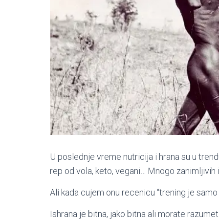
U poslednje vreme nutricija i hrana su u tren
rep od vola, keto, vegani… Mnogo zanimljivih 
Ali kada cujem onu recenicu “trening je samo
Ishrana je bitna, jako bitna ali morate razume