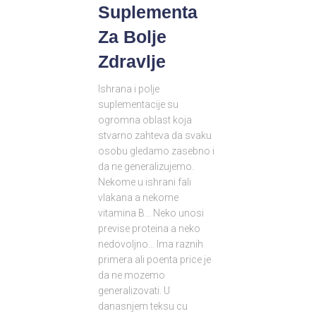
Suplementa
Za Bolje
Zdravlje
Ishrana i polje
suplementacije su
ogromna oblast koja
stvarno zahteva da svaku
osobu gledamo zasebno i
da ne generalizujemo.
Nekome u ishrani fali
vlakana a nekome
vitamina B… Neko unosi
previse proteina a neko
nedovoljno… Ima raznih
primera ali poenta price je
da ne mozemo
generalizovati. U
danasnjem teksu cu