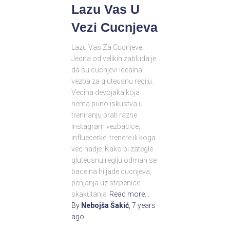
Lazu Vas U
Vezi Cucnjeva
Lazu Vas Za Cucnjeve
Jedna od velikih zabluda je
da su cucnjevi idealna
vezba za gluteusnu regiju.
Vecina devojaka koja
nema puno iskustva u
treniranju prati razne
instagram vezbacice,
influecerke, trenere ili koga
vec nadje. Kako bi zategle
gluteusnu regiju odmah se
bace na hiljade cucnjeva,
penjanja uz stepenice
skakutanja
Read more…
By
Nebojša Šakić
,
7 years
ago