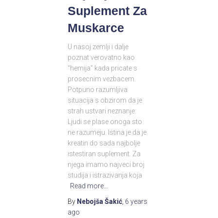
Suplement Za
Muskarce
U nasoj zemlji i dalje
poznat verovatno kao
“hemija” kada pricate s
prosecnim vezbacem.
Potpuno razumljiva
situacija s obzirom da je
strah ustvari neznanje.
Ljudi se plase onoga sto
ne razumeju. Istina je da je
kreatin do sada najbolje
istestiran suplement. Za
njega imamo najveci broj
studija i istrazivanja koja
Read more…
By
Nebojša Šakić
,
6 years
ago