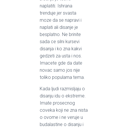
naplatiti. Ishrana
trenduje jer svasta
moze da se napravi i
naplati ali disanje je
besplatno. Ne brinite
sada ce silni kursevi
disanja i ko zna kakvi
gedzeti za usta i nos.
Imacete gde da date
novac samo jos nije
toliko popularna tema.
Kada ljudi razmisljaju o
disanju idu o ekstreme.
Imate prosecnog
coveka koji ne zna nista
o ovome i ne veruje u
budalastine o disanju i