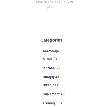
razumeti i koja vam moze
pomoci.
Categories
Anatomija i
Mišići
(3)
Ishrana
(2)
Olimpijska
Dizanja
(1)
Suplementi
(2)
Trening
(11)