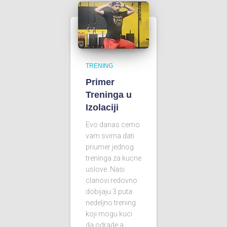
TRENING
Primer
Treninga u
Izolaciji
Evo danas cemo
vam svima dati
priumer jednog
treninga za kucne
uslove. Nasi
clanovi redovno
dobijaju 3 puta
nedeljno trening
koji mogu kuci
da odrade a