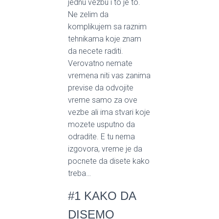
jednu vezbu i to je to.
Ne zelim da
komplikujem sa raznim
tehnikama koje znam
da necete raditi.
Verovatno nemate
vremena niti vas zanima
previse da odvojite
vreme samo za ove
vezbe ali ima stvari koje
mozete usputno da
odradite. E tu nema
izgovora, vreme je da
pocnete da disete kako
treba…
#1 KAKO DA
DISEMO