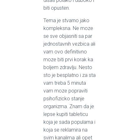
disati polako i duboko i
biti opusten.
Tema je stvarno jako
kompleksna. Ne moze
se sve objasniti sa par
jednostavnih vezbica ali
vam ovo definitivno
moze biti prvi korak ka
boljem zdravlju. Nesto
sto je besplatno i za sta
vam treba 5 minuta
vam moze popraviti
psihofizicko stanje
organizma. Znam da je
lepse kupiti tableticu
koja je sada popularna i
koja se reklamira na
svim kanalima ali opet