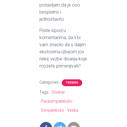
ponavljam da je ovo
besplatno i
jednostavno.
Pisite ispod u
komentarima, da li bi
vam znacilo da u daljim
ekstovima izbacim jos
neke vezbe disanja koje
mozete primenjivati?
Categories:
TRENING
Tags:
Disanje
Parasimpateticko
Simpateticko
Vezba