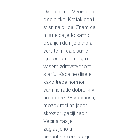
Ovo je bitno. Vecina ljudi
dise plitko. Kratak dah i
stisnuta pluca. Znam da
mislite da je to samo
disanje i da nije bitno ali
verujte mi da disanje
igra ogromnu ulogu u
vasem zdravstvenom
stanju. Kada ne disete
kako treba hormoni
vam ne rade dobro, krv
nije dobre PH vrednosti,
mozak radi na jedan
skroz drugaciji nacin.
Vecina nas je
zaglavljeno u
simpatetickom stanju