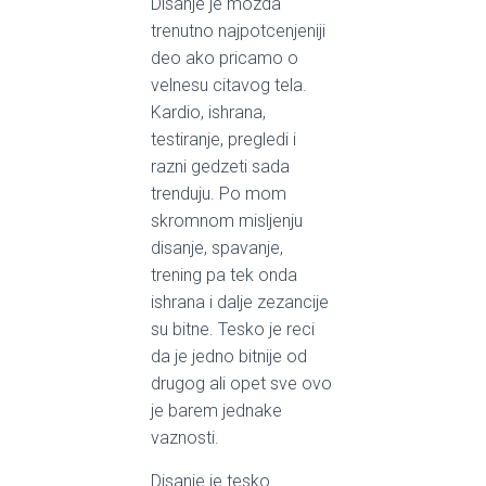
Disanje je mozda
trenutno najpotcenjeniji
deo ako pricamo o
velnesu citavog tela.
Kardio, ishrana,
testiranje, pregledi i
razni gedzeti sada
trenduju. Po mom
skromnom misljenju
disanje, spavanje,
trening pa tek onda
ishrana i dalje zezancije
su bitne. Tesko je reci
da je jedno bitnije od
drugog ali opet sve ovo
je barem jednake
vaznosti.
Disanje je tesko