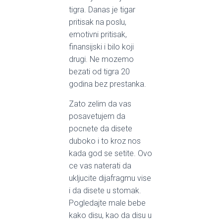
tigra. Danas je tigar
pritisak na poslu,
emotivni pritisak,
finansijski i bilo koji
drugi. Ne mozemo
bezati od tigra 20
godina bez prestanka.
Zato zelim da vas
posavetujem da
pocnete da disete
duboko i to kroz nos
kada god se setite. Ovo
ce vas naterati da
ukljucite dijafragmu vise
i da disete u stomak.
Pogledajte male bebe
kako disu, kao da disu u