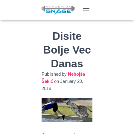
T
O
G
G
Disite
L
E
Bolje Vec
N
A
Danas
V
I
G
Published by
Nebojša
A
Šakić
on
January 29,
T
2019
I
O
N