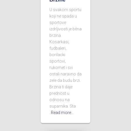
U svakom sportu
koji ne spada u
sportove
izdrljivosti je bitna
brzina.
Kosarkasi,
fudbaleri,
borilacki
sportovi,
rukomet i svi
ostali naravno da
zele da budu brzi.
Brzina ti daje
prednost u
odnosu na
suparnika. Sta
Read more…