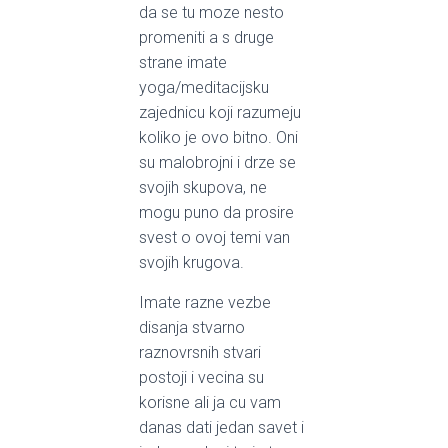
da se tu moze nesto
promeniti a s druge
strane imate
yoga/meditacijsku
zajednicu koji razumeju
koliko je ovo bitno. Oni
su malobrojni i drze se
svojih skupova, ne
mogu puno da prosire
svest o ovoj temi van
svojih krugova.
Imate razne vezbe
disanja stvarno
raznovrsnih stvari
postoji i vecina su
korisne ali ja cu vam
danas dati jedan savet i