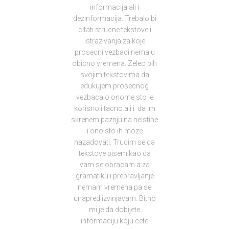
informacija ali i
dezinformacija. Trebalo bi
citati strucne tekstove i
istrazivanja za koje
prosecni vezbaci nemaju
obicno vremena. Zeleo bih
svojim tekstovima da
edukujem prosecnog
vezbaca o onome sto je
korisno i tacno ali i da im
skrenem paznju na neistine
i ono sto ih moze
nazadovati. Trudim se da
tekstove pisem kao da
vam se obracam a za
gramatiku i prepravljanje
nemam vremena pa se
unapred izvinjavam. Bitno
mi je da dobijete
informaciju koju cete