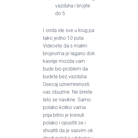
vazduha i brojite
do 5
I onda ide sve u krug pa
tako jedno 10 puta.
Videcete da s malim
brojevima je lagano dok
kasnije mozda vam
bude bio problem da
budete bez vazduha.
Osecaj uznemirenosti
vas obuzme. Ne brinite
telo se navikne. Samo
polako koliko vama
prija bitno je krenuti
polako i opustiti se i
shvatiti da je sasvim ok