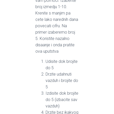
vam pomoci. Izaberite
broj izmedju 1-10.
Krenite s manjim pa
cete lako narednih dana
povecati cifru. Na
primer izaberemo broj
5. Koristite nazalno
disaanje i onda pratite
ova uputstva
Udisite dok brojite
do 5
Drzite udahnuti
vazduh i brojite do
5
Izdisite dok brojite
do 5 (izbacite sav
vazduh)
Drzite bez ikakvog