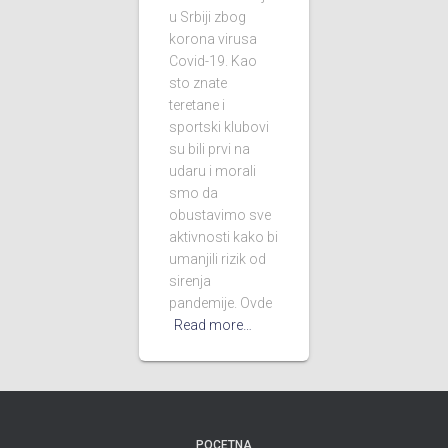
u Srbiji zbog
korona virusa
Covid-19. Kao
sto znate
teretane i
sportski klubovi
su bili prvi na
udaru i morali
smo da
obustavimo sve
aktivnosti kako bi
umanjili rizik od
sirenja
pandemije. Ovde
Read more…
POCETNA