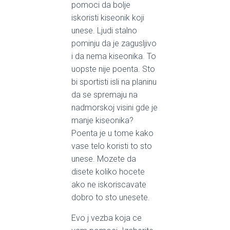
pomoci da bolje
iskoristi kiseonik koji
unese. Ljudi stalno
pominju da je zagusljivo
i da nema kiseonika. To
uopste nije poenta. Sto
bi sportisti isli na planinu
da se spremaju na
nadmorskoj visini gde je
manje kiseonika?
Poenta je u tome kako
vase telo koristi to sto
unese. Mozete da
disete koliko hocete
ako ne iskoriscavate
dobro to sto unesete.
Evo j vezba koja ce