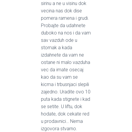
sirinu a ne u visinu dok
vecina nas dok dise
pomera ramena i grudi.
Probajte da udahnete
duboko na nos i da vam
sav vazduh ode u
stomak a kada
izdahnete da vam ne
ostane ni malo vazduha
vec da imate osecaj
kao da su vam se
kicma i trbusnjaci slepili
zajedno. Uradite ovo 10
puta kada stignete i kad
se setite. U liftu, dok
hodate, dok cekate red
u prodavnici… Nema
izgovora stvarno.