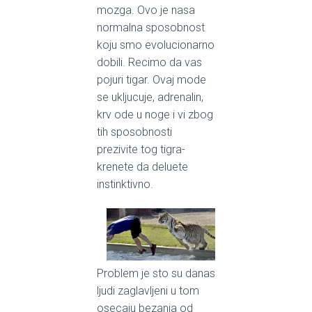
mozga. Ovo je nasa
normalna sposobnost
koju smo evolucionarno
dobili. Recimo da vas
pojuri tigar. Ovaj mode
se ukljucuje, adrenalin,
krv ode u noge i vi zbog
tih sposobnosti
prezivite tog tigra-
krenete da deluete
instinktivno.
Problem je sto su danas
ljudi zaglavljeni u tom
osecaju bezanja od