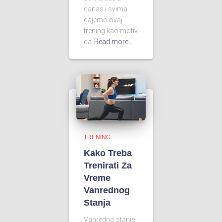
danas i svima
dajemo ovaj
trening kao motiv
da
Read more…
TRENING
Kako Treba
Trenirati Za
Vreme
Vanrednog
Stanja
Vanredno stanje